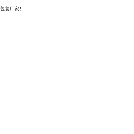
包装厂家！