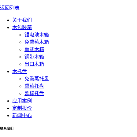
返回列表
关于我们
木包装箱
锂电池木箱
免熏蒸木箱
熏蒸木箱
钢带木箱
出口木箱
木托盘
免熏蒸托盘
熏蒸托盘
欧标托盘
应用案例
定制报价
新闻中心
联系我们