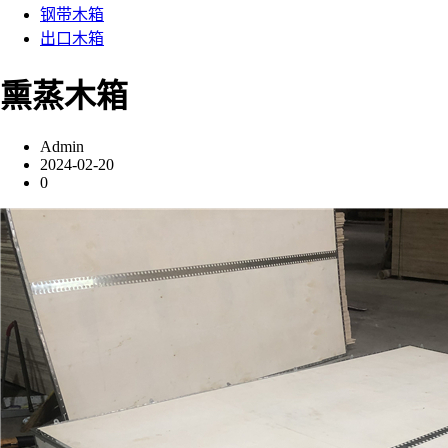
钢带木箱
出口木箱
熏蒸木箱
Admin
2024-02-20
0