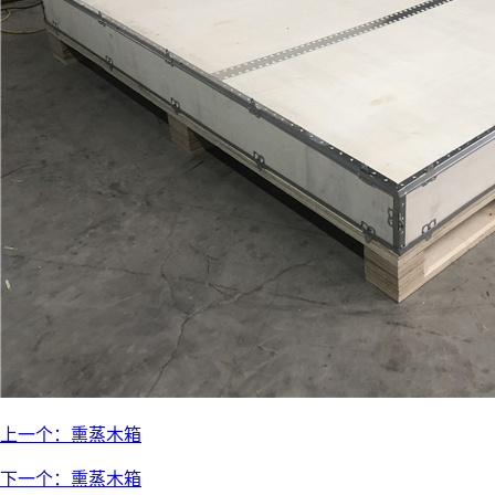
上一个：
熏蒸木箱
下一个：
熏蒸木箱