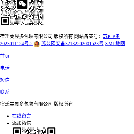
宿迁美昱多包装有限公司 版权所有 网站备案号：
苏ICP备
2023011124号-2
苏公网安备32132202001523号
XML地图
首页
电话
短信
联系
宿迁美昱多包装有限公司 版权所有
在线留言
添加微信