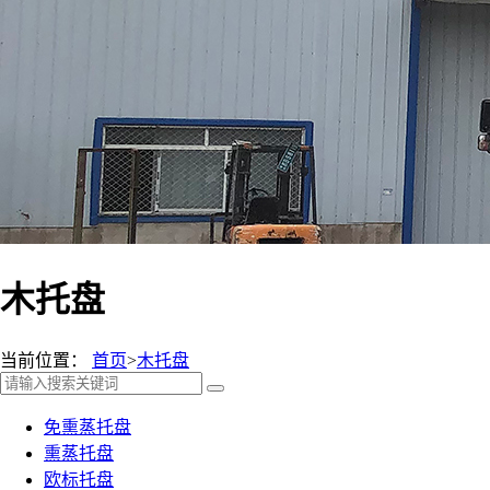
木托盘
当前位置：
首页
>
木托盘
免熏蒸托盘
熏蒸托盘
欧标托盘