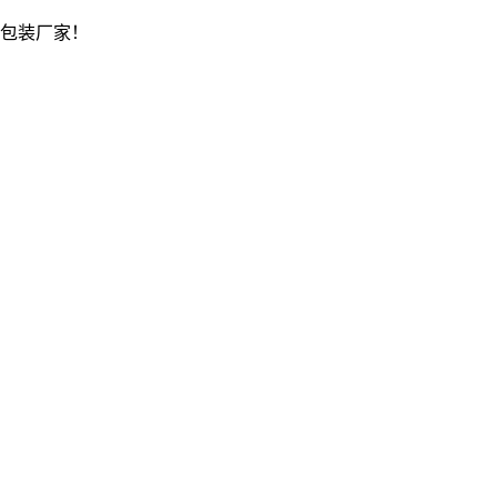
包装厂家！