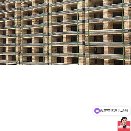
可以介绍下你们的产品么