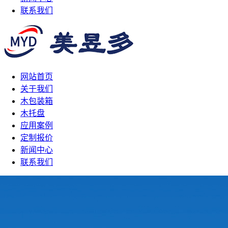
联系我们
网站首页
关于我们
木包装箱
木托盘
应用案例
定制报价
新闻中心
联系我们