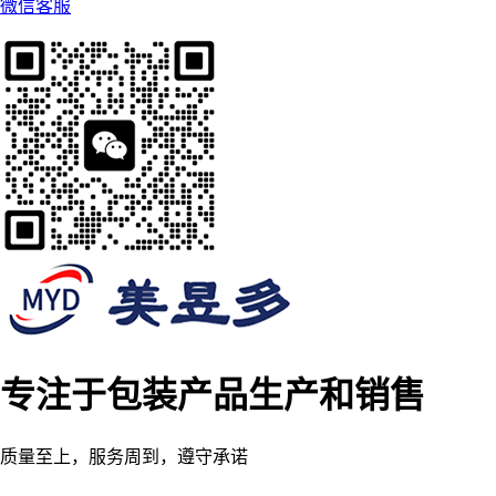
微信客服
专注于包装产品生产和销售
质量至上，服务周到，遵守承诺