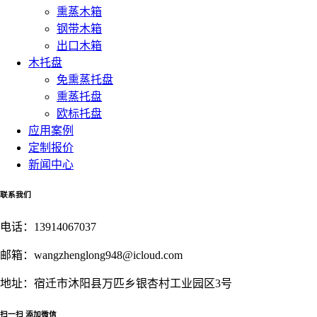
熏蒸木箱
钢带木箱
出口木箱
木托盘
免熏蒸托盘
熏蒸托盘
欧标托盘
应用案例
定制报价
新闻中心
联系我们
电话：
13914067037
邮箱：
wangzhenglong948@icloud.com
地址：
宿迁市沐阳县万匹乡银杏村工业园区3号
扫一扫 添加微信