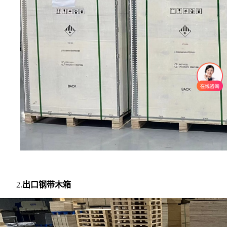
2.
出口钢带木箱