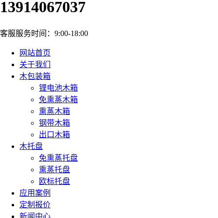
13914067037
客服服务时间：9:00-18:00
网站首页
关于我们
木包装箱
锂电池木箱
免熏蒸木箱
熏蒸木箱
钢带木箱
出口木箱
木托盘
免熏蒸托盘
熏蒸托盘
欧标托盘
应用案例
定制报价
新闻中心